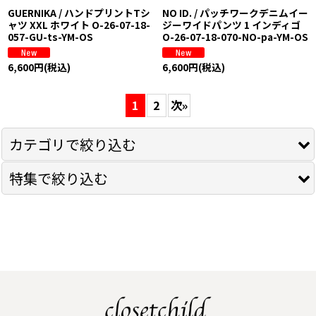
GUERNIKA / ハンドプリントTシ
NO ID. / パッチワークデニムイー
ャツ XXL ホワイト O-26-07-18-
ジーワイドパンツ 1 インディゴ
057-GU-ts-YM-OS
O-26-07-18-070-NO-pa-YM-OS
6,600
円
(税込)
6,600
円
(税込)
1
2
次
»
カテゴリで絞り込む
特集で絞り込む
14th Addiction
5351pour les Hommes
トップス
ALTER VENOMV
シャツ
BUFFALO BOBS
Ｔシャツ
CHROME HEARTS