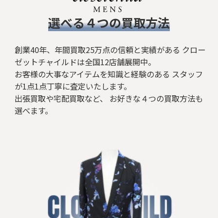
ボトムス
​選べる４つの買取方法
CIVARIZE
ジャケット/アウター
DEAL DESIGN
シューズ
創業40年、年間買取25万点の信頼と実績がある クロー
ゼットチャイルドは全国12店舗展開中。
FAGASSENT
バッグ
お客様の大事なアイテムを知識と経験のある スタッフ
が1点1点丁寧に査定いたします。
FUGA
ベルト/小物
出張買取や宅配買取など、 お好きな４つの買取方法も
選べます。
GOSTAR DE FUGA
リング
gunda
ネックレス/ペンダント
IF SIX WAS NINE
その他アクセサリー
JACKROSE/GALLIS ADDICTION
その他
JOHNNY WOLF
シルバーアクセサリー