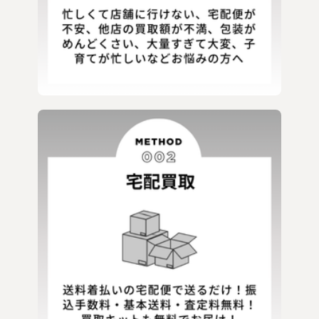
NieR CLOTHING
NO ID.
PROPA9ANDA
REFLEM
roar
Roen
SHARE SPIRIT
SMACK ENGINEER
SOS TE NUTO
SWITCHBLADE