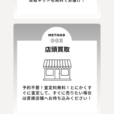
TORNADO MART
TRAVAS TOKYO
ZARA
マダラニンゲン
GEKIROCK CLOTHING
JIGGYS SHOP
OIOI系
ROYAL FLASH セレクト系
アーティスト関連