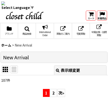
Select Language
▼
カート
新着商品
International
全国出張・訪問
ブランド
商品検索
買取のご案内
宅配買取
Order
買取
ホーム
>
New Arrival
New Arrival
表示順変更
閉じる
107
件
表示数
:
1
2
次
»
在庫あり
並び順
: