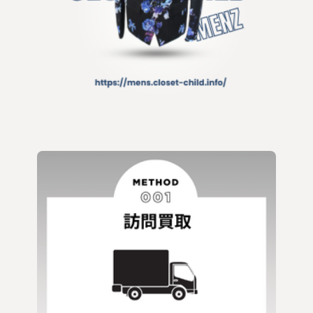
JULIUS
JURY BLACK
Justin Davis
KMK(KINGLY MASK)
KRY clothing
LAD MUSICIAN
LGB
LONE ONES
MARDIGRAS
Moonage Devilment