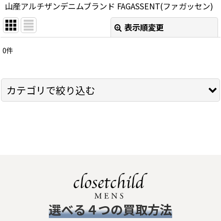
山産アルチザンデニムブランド FAGASSENT(ファガッセン)
表示順変更
閉じる
0
件
サブカテゴリ
:
表示数
:
カテゴリで絞り込む
在庫あり
FAGASSENT (全商品)
並び順
:
トップス
絞り込む
シャツ
Ｔシャツ
​選べる４つの買取方法
ボトムス