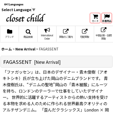
Select Language
▼
カート
新着商品
International
全国出張・訪問
ブランド
商品検索
買取のご案内
宅配買取
Order
買取
ホーム
>
New Arrival
>
FAGASSENT
FAGASSENT
[
New Arrival
]
「ファガッセン」は、日本のデザイナー・青木俊樹（アオ
キトシキ）氏が立ち上げた岡山のデニムブランドです。 青
木俊樹氏は、“デニムの聖地”岡山の「青木被服」にルーツ
を持ち、ロンドンのテーラーで仕事をしていたデザイナ
ー。 世界的に活躍するアーティストからの熱い支持を受け
る本物を求める人のために作られる世界最高クオリティの
アルチザンデニム。 「歪んだクラシックス」London × 岡