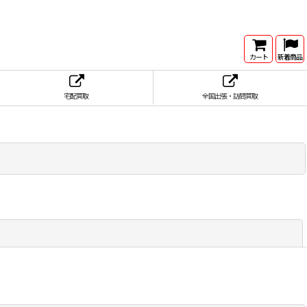
カート
新着商品
宅配買取
全国出張・訪問買取
閉じる