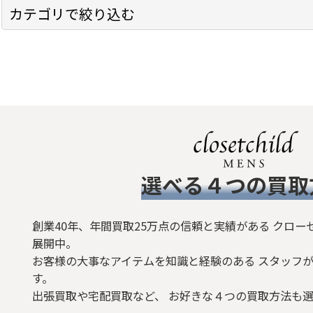
表示数
:
カテゴリで絞り込む
在庫あり
Moonage Devilment (全商品)
並び順
:
トップス
シャツ
Ｔシャツ
​選べる４つの買取
ボトムス
ジャケット/アウター
創業40年、年間買取25万点の信頼と実績がある クロー
展開中。
シューズ
お客様の大事なアイテムを知識と経験のある スタッフが
す。
バッグ
出張買取や宅配買取など、 お好きな４つの買取方法も
ベルト/小物