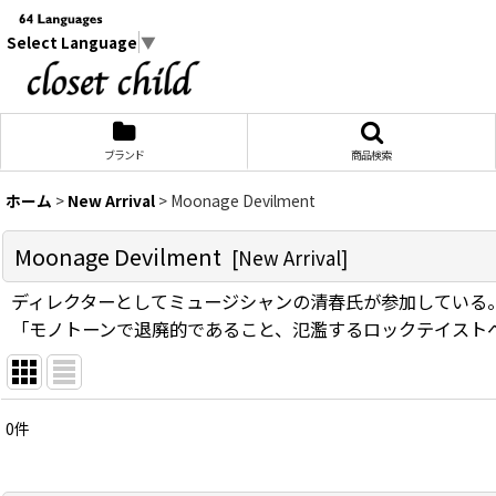
Select Language
▼
ブランド
商品検索
ホーム
>
New Arrival
>
Moonage Devilment
Moonage Devilment
[
New Arrival
]
ディレクターとしてミュージシャンの清春氏が参加している。「 Mo
「モノトーンで退廃的であること、氾濫するロックテイスト
0
件
サブカテゴリ
: