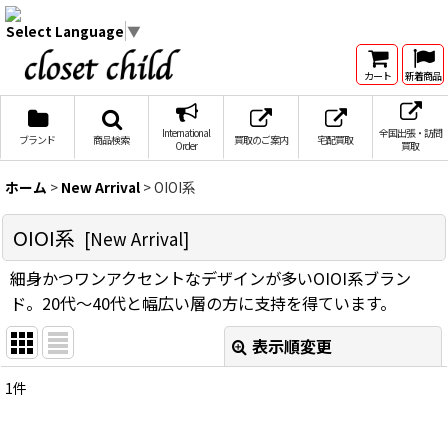
Select Language
▼
カート
新着商品
International
全国出張・訪問
ブランド
商品検索
買取のご案内
宅配買取
Order
買取
ホーム
>
New Arrival
>
OIOI系
OIOI系
[
New Arrival
]
細身かつワンアクセントなデザインが多いOIOI系ブラン
ド。20代〜40代と幅広い層の方に支持を得ています。
表示順変更
閉じる
1
件
サブカテゴリ
: