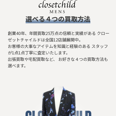
Ｔシャツ
​選べる４つの買取方法
ボトムス
ジャケット/アウター
創業40年、年間買取25万点の信頼と実績がある クロー
ゼットチャイルドは全国12店舗展開中。
シューズ
お客様の大事なアイテムを知識と経験のある スタッフ
が1点1点丁寧に査定いたします。
バッグ
出張買取や宅配買取など、 お好きな４つの買取方法も
選べます。
ベルト/小物
リング
ネックレス/ペンダント
その他アクセサリー
その他