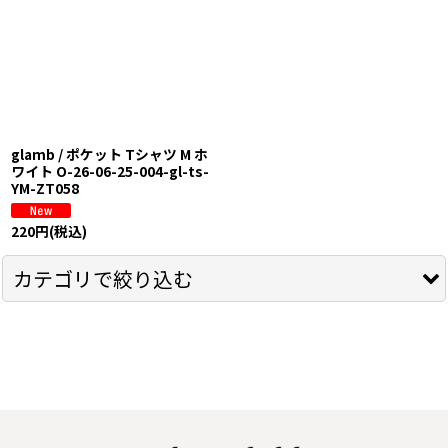
表示数
:
在庫あり
並び順
:
glamb / ポケット Tシャツ M ホ
絞り込む
ワイト O-26-06-25-004-gl-ts-
YM-ZT058
220
円
(税込)
カテゴリで絞り込む
OIOI系 (全商品)
トップス
シャツ