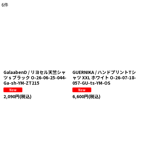
6
件
サブカテゴリ
:
表示数
:
在庫あり
並び順
:
GalaabenD / リヨセル天竺シャ
GUERNIKA / ハンドプリントTシ
絞り込む
ツ s ブラック O-26-06-25-044-
ャツ XXL ホワイト O-26-07-18-
Ga-sh-YM-ZT215
057-GU-ts-YM-OS
2,090
円
(税込)
6,600
円
(税込)