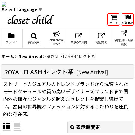
Select Language
▼
カート
新着商品
International
全国出張・訪問
ブランド
商品検索
買取のご案内
宅配買取
Order
買取
ホーム
>
New Arrival
>
ROYAL FLASH セレクト系
ROYAL FLASH セレクト系
[
New Arrival
]
ストリートカジュアルのトレンドブランドから洗練された
モードクチュールや質の高いデザイナーズブランドまで国
内外の様々なジャンルを超えたセレクトを提案し続けて
い。独自の世界観とファッションに対するこだわりを圧倒
的な存在感。
表示順変更
閉じる