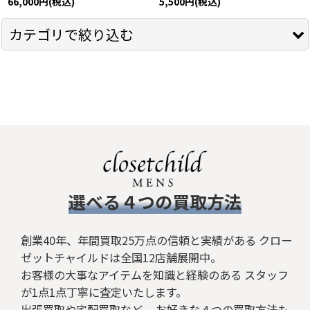
66,000
円
(税込)
5,500
円
(税込)
カテゴリで絞り込む
ROYAL FLASH セレクト系 (全商品)
トップス
シャツ
Ｔシャツ
​選べる４つの買取方法
ボトムス
ジャケット/アウター
創業40年、年間買取25万点の信頼と実績がある クロー
ゼットチャイルドは全国12店舗展開中。
シューズ
お客様の大事なアイテムを知識と経験のある スタッフ
が1点1点丁寧に査定いたします。
バッグ
出張買取や宅配買取など、 お好きな４つの買取方法も