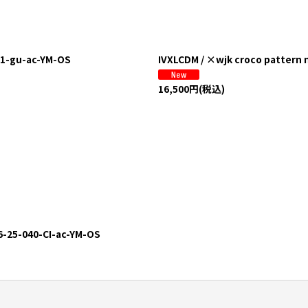
絞り込む
-gu-ac-YM-OS
IVXLCDM / ×wjk croco patter
16,500
円
(税込)
5-040-CI-ac-YM-OS