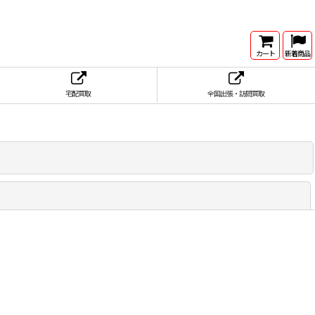
カート
新着商品
宅配買取
全国出張・訪問買取
閉じる