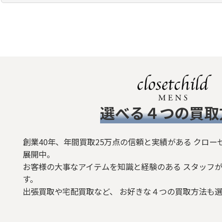
トップス
シャツ
Ｔシャツ
ボトムス
​選べる４つの買取
ジャケット/アウター
シューズ
創業40年、年間買取25万点の信頼と実績がある クロー
展開中。
バッグ
お客様の大事なアイテムを知識と経験のある スタッフが
す。
ベルト/小物
出張買取や宅配買取など、 お好きな４つの買取方法も
リング