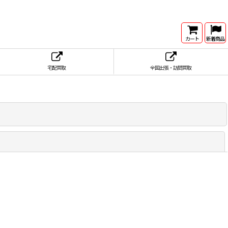
カート
新着商品
宅配買取
全国出張・訪問買取
閉じる