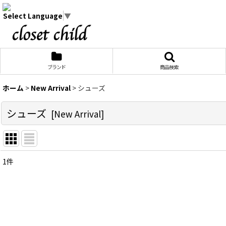
Select Language
▼
ブランド
商品検索
ホーム
>
New Arrival
>
シューズ
シューズ
[
New Arrival
]
1
件
表示数
:
在庫あり
並び順
: