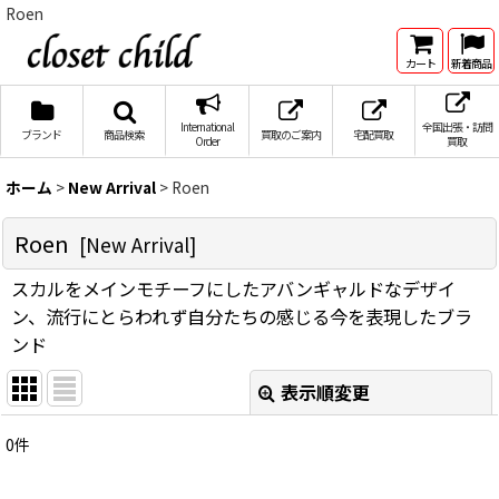
Roen
カート
新着商品
International
全国出張・訪問
ブランド
商品検索
買取のご案内
宅配買取
Order
買取
ホーム
>
New Arrival
>
Roen
Roen
[
New Arrival
]
スカルをメインモチーフにしたアバンギャルドなデザイ
ン、流行にとらわれず自分たちの感じる今を表現したブラ
ンド
表示順変更
閉じる
0
件
サブカテゴリ
: