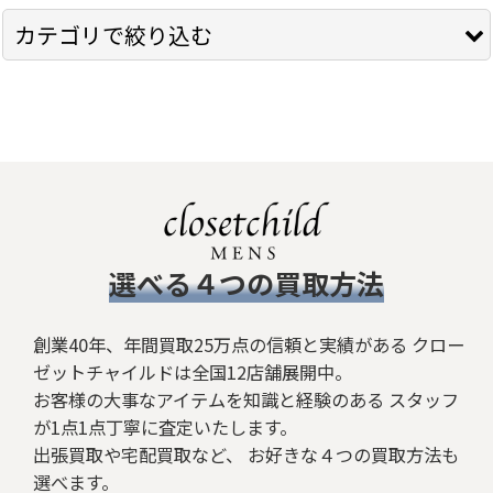
表示数
:
カテゴリで絞り込む
在庫あり
Roen (全商品)
並び順
:
トップス
絞り込む
シャツ
Ｔシャツ
​選べる４つの買取方法
ボトムス
創業40年、年間買取25万点の信頼と実績がある クロー
ジャケット/アウター
ゼットチャイルドは全国12店舗展開中。
お客様の大事なアイテムを知識と経験のある スタッフ
シューズ
が1点1点丁寧に査定いたします。
バッグ
出張買取や宅配買取など、 お好きな４つの買取方法も
選べます。