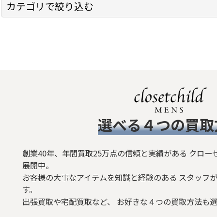
カテゴリで絞り込む
在庫あり
ZARA (全商品)
並び順
:
トップス
シャツ
Ｔシャツ
​選べる４つの買取
ボトムス
ジャケット/アウター
創業40年、年間買取25万点の信頼と実績がある クロー
展開中。
シューズ
お客様の大事なアイテムを知識と経験のある スタッフが
す。
バッグ
出張買取や宅配買取など、 お好きな４つの買取方法も
ベルト/小物