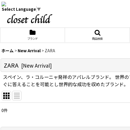
Select Language
▼
ブランド
商品検索
ホーム
>
New Arrival
>
ZARA
ZARA
[
New Arrival
]
スペイン、ラ・コルーニャ発祥のアパレルブランド。 世界
ぐに答えることを可能とし世界的な成功を収めたブランド。
0
件
サブカテゴリ
:
表示数
: