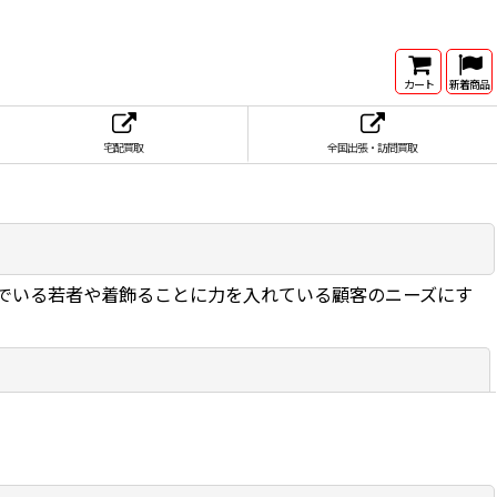
カート
新着商品
宅配買取
全国出張・訪問買取
でいる若者や着飾ることに力を入れている顧客のニーズにす
閉じる