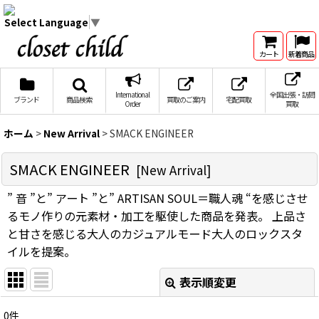
Select Language
▼
カート
新着商品
International
全国出張・訪問
ブランド
商品検索
買取のご案内
宅配買取
Order
買取
ホーム
>
New Arrival
>
SMACK ENGINEER
SMACK ENGINEER
[
New Arrival
]
” 音 ”と” アート ”と” ARTISAN SOUL＝職人魂 “を感じさせ
るモノ作りの元素材・加工を駆使した商品を発表。 上品さ
と甘さを感じる大人のカジュアルモード大人のロックスタ
イルを提案。
表示順変更
閉じる
0
件