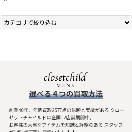
サブカテゴリ
:
表示数
:
カテゴリで絞り込む
在庫あり
SMACK ENGINEER (全商品)
並び順
:
トップス
絞り込む
シャツ
Ｔシャツ
​選べる４つの買取方法
ボトムス
ジャケット/アウター
創業40年、年間買取25万点の信頼と実績がある クロー
ゼットチャイルドは全国12店舗展開中。
シューズ
お客様の大事なアイテムを知識と経験のある スタッフ
が1点1点丁寧に査定いたします。