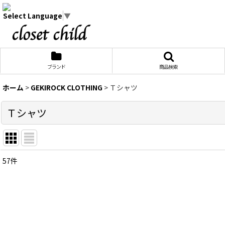
Select Language
▼
ブランド
商品検索
ホーム
>
GEKIROCK CLOTHING
>
Ｔシャツ
Ｔシャツ
57
件
表示数
:
在庫あり
並び順
: