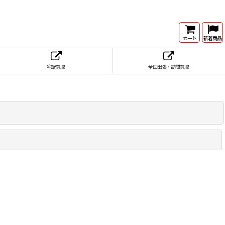
カート
新着商品
宅配買取
全国出張・訪問買取
閉じる