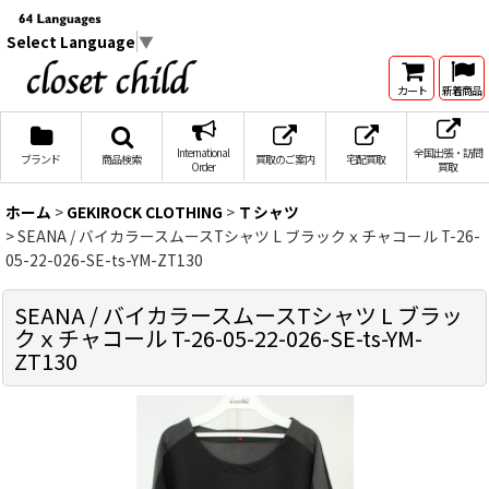
Select Language
▼
カート
新着商品
International
全国出張・訪問
ブランド
商品検索
買取のご案内
宅配買取
Order
買取
ホーム
>
GEKIROCK CLOTHING
>
Ｔシャツ
>
SEANA / バイカラースムースTシャツ L ブラックｘチャコール T-26-
05-22-026-SE-ts-YM-ZT130
SEANA / バイカラースムースTシャツ L ブラッ
クｘチャコール T-26-05-22-026-SE-ts-YM-
ZT130