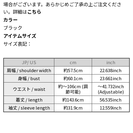
場合がございます。あらかじめご了承の上ご注文くださ
い。詳細は
こちら
カラー
ブラック
アイテムサイズ
サイズ表記：
JP/ US
cm
inch
肩幅 / shoulder width
約57.5cm
22.638inch
身幅 / bust
約60.1cm
23.661inch
約〜106cm (調
〜41.732inch
ウエスト / waist
節可能)
(Adjustable)
着丈 / length
約143.6cm
56.535inch
袖丈 / sleeve length
約31.9cm
12.559inch