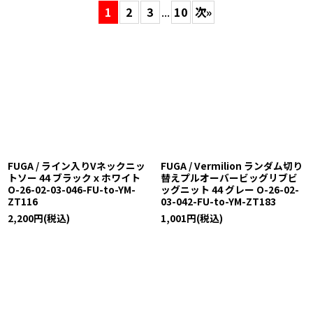
1
2
3
...
10
次
»
表示数
:
在庫あり
並び順
:
絞り込む
FUGA / ライン入りVネックニッ
FUGA / Vermilion ランダム切り
トソー 44 ブラックｘホワイト
替えプルオーバービッグリブビ
O-26-02-03-046-FU-to-YM-
ッグニット 44 グレー O-26-02-
ZT116
03-042-FU-to-YM-ZT183
2,200
円
(税込)
1,001
円
(税込)