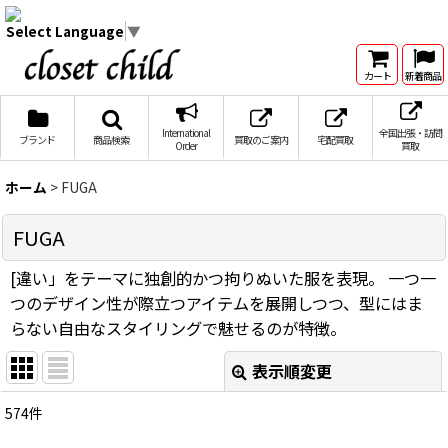
Select Language
▼
カート
新着商品
International
全国出張・訪問
ブランド
商品検索
買取のご案内
宅配買取
Order
買取
ホーム
>
FUGA
FUGA
[違い」をテーマに独創的かつ拘りぬいた服を表現。 一つ一
つのデザイン性が際立つアイテムを展開しつつ、型にはま
らない自由なスタイリングで魅せるのが特徴。
表示順変更
閉じる
574
件
サブカテゴリ
: