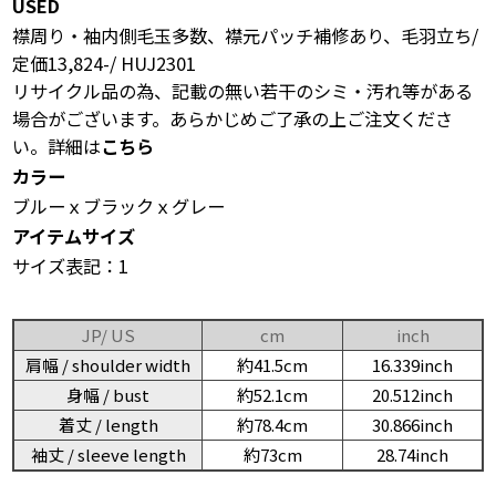
USED
襟周り・袖内側毛玉多数、襟元パッチ補修あり、毛羽立ち/
定価13,824-/ HUJ2301
リサイクル品の為、記載の無い若干のシミ・汚れ等がある
場合がございます。あらかじめご了承の上ご注文くださ
い。詳細は
こちら
カラー
ブルーｘブラックｘグレー
アイテムサイズ
サイズ表記：1
JP/ US
cm
inch
肩幅 / shoulder width
約41.5cm
16.339inch
身幅 / bust
約52.1cm
20.512inch
着丈 / length
約78.4cm
30.866inch
袖丈 / sleeve length
約73cm
28.74inch