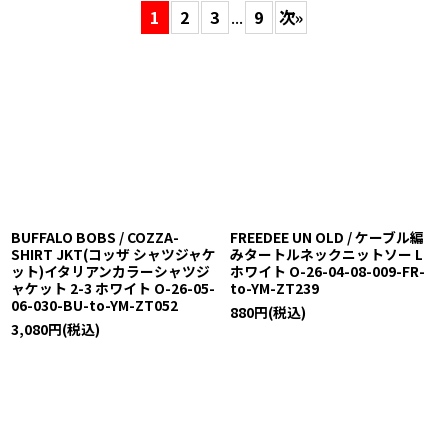
1
2
3
...
9
次
»
表示数
:
在庫あり
並び順
:
絞り込む
BUFFALO BOBS / COZZA-
FREEDEE UN OLD / ケーブル編
SHIRT JKT(コッザ シャツジャケ
みタートルネックニットソー L
ット)イタリアンカラーシャツジ
ホワイト O-26-04-08-009-FR-
ャケット 2-3 ホワイト O-26-05-
to-YM-ZT239
06-030-BU-to-YM-ZT052
880
円
(税込)
3,080
円
(税込)