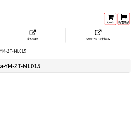
カート
新着商品
宅配買取
全国出張・訪問買取
M-ZT-ML015
YM-ZT-ML015