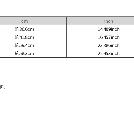
cm
inch
約36.6cm
14.409inch
約41.8cm
16.457inch
約59.4cm
23.386inch
約58.3cm
22.953inch
す。