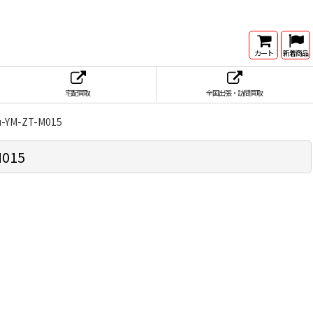
カート
新着商品
宅配買取
全国出張・訪問買取
YM-ZT-M015
015