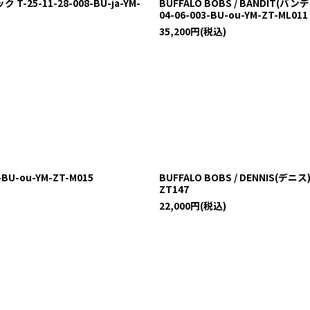
-25-11-28-008-BU-ja-YM-
BUFFALO BOBS / BANDI
04-06-003-BU-ou-YM-ZT-ML011
35,200
円
(税込)
BU-ou-YM-ZT-M015
BUFFALO BOBS / DENNIS(デ
ZT147
22,000
円
(税込)