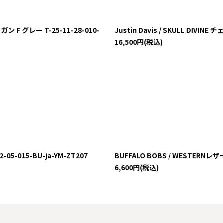
F グレー T-25-11-28-010-
Justin Davis / SKULL DIVINE
16,500
円
(税込)
05-015-BU-ja-YM-ZT207
BUFFALO BOBS / WESTERNレザ
6,600
円
(税込)