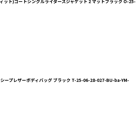
T(バンディット)ゴートシングルライダースジャケット 2 マットブラック O-25-
ニス)シープレザーボディバッグ ブラック T-25-06-28-027-BU-ba-YM-