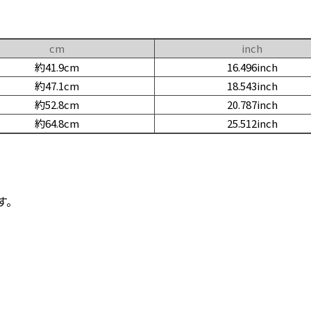
cm
inch
約41.9cm
16.496inch
約47.1cm
18.543inch
約52.8cm
20.787inch
約64.8cm
25.512inch
す。