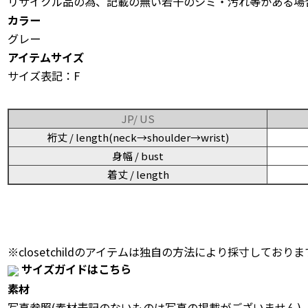
リサイクル品の為、記載の無い若干のシミ・汚れ等がある場
カラー
グレー
アイテムサイズ
サイズ表記：F
JP/ US
裄丈 / length(neck→shoulder→wrist)
身幅 / bust
着丈 / length
※closetchildのアイテムは独自の方法により採寸しておりま
サイズガイドはこちら
素材
写真参照(素材表記のないものは写真の掲載がございません)