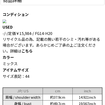
商品詳細
コンディション
USED
-/-/定価￥15,984-/ FG14-H20
リサイクル品の為、記載の無い若干のシミ・汚れ等がある
場合がございます。あらかじめご了承の上ご注文くださ
い。詳細は
こちら
カラー
ミックス
アイテムサイズ
サイズ表記：44
JP/ US
cm
inch
肩幅 / shoulder width
約37.9cm
14.921inch
身幅 / bust
約49.7cm
19.567inch