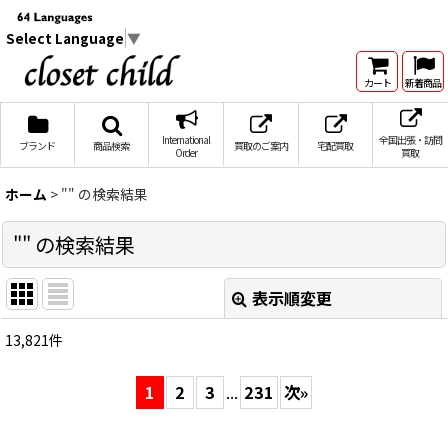
Select Language
▼
カート
新着商品
International
全国出張・訪問
ブランド
商品検索
買取のご案内
宅配買取
Order
買取
ホーム
>
""
の
検索結果
""
の
検索結果
表示順変更
閉じる
13,821
件
商品検索
:
1
2
3
...
231
次
»
表示数
: