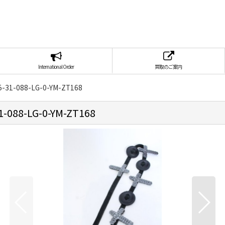
International Order
買取のご案内
1-088-LG-0-YM-ZT168
88-LG-0-YM-ZT168