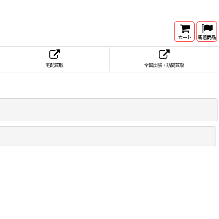
カート
新着商品
宅配買取
全国出張・訪問買取
閉じる