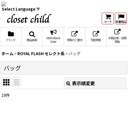
Select Language
▼
カート
新着商品
International
全国出張・訪問
ブランド
商品検索
買取のご案内
宅配買取
Order
買取
ホーム
>
ROYAL FLASH セレクト系
>
バッグ
バッグ
表示順変更
閉じる
19
件
表示数
:
在庫あり
並び順
: