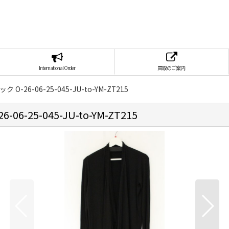
International Order
買取のご案内
ク O-26-06-25-045-JU-to-YM-ZT215
06-25-045-JU-to-YM-ZT215