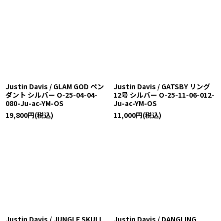
Justin Davis / GLAM GOD ペン
Justin Davis / GATSBY リング
ダント シルバー O-25-04-04-
12号 シルバー O-25-11-06-012-
080-Ju-ac-YM-OS
Ju-ac-YM-OS
19,800
円
(税込)
11,000
円
(税込)
Justin Davis / JUNGLE SKULL
Justin Davis / DANGLING