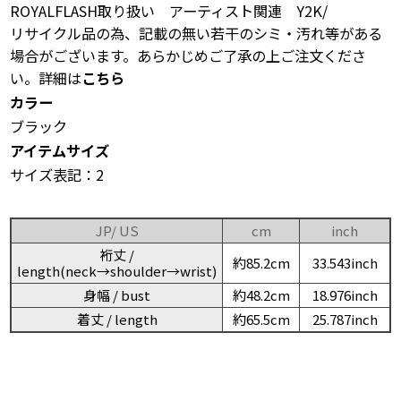
ROYALFLASH取り扱い アーティスト関連 Y2K/
リサイクル品の為、記載の無い若干のシミ・汚れ等がある
場合がございます。あらかじめご了承の上ご注文くださ
い。詳細は
こちら
カラー
ブラック
アイテムサイズ
サイズ表記：2
JP/ US
cm
inch
裄丈 /
約85.2cm
33.543inch
length(neck→shoulder→wrist)
身幅 / bust
約48.2cm
18.976inch
着丈 / length
約65.5cm
25.787inch