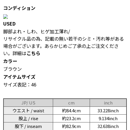
コンディション
USED
脚部よれ・しわ、ヒゲ加工薄れ/
リサイクル品の為、記載の無い若干のシミ・汚れ等がある
場合がございます。あらかじめご了承の上ご注文くださ
い。詳細は
こちら
カラー
ブラウン
アイテムサイズ
サイズ表記：46
JP/ US
cm
inch
ウエスト / waist
約84.4cm
33.228inch
股上 / rise
約23.2cm
9.134inch
股下 / inseam
約82.9cm
32.638inch