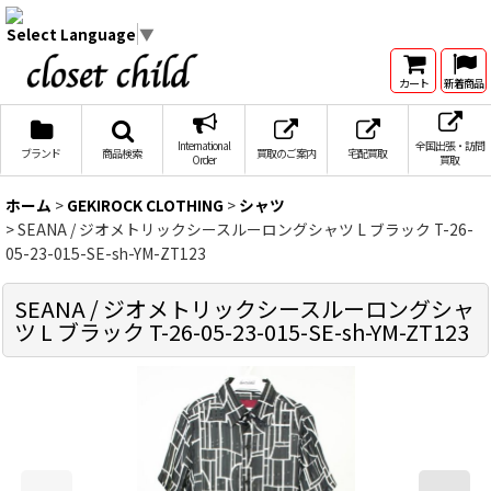
Select Language
▼
カート
新着商品
International
全国出張・訪問
ブランド
商品検索
買取のご案内
宅配買取
Order
買取
ホーム
>
GEKIROCK CLOTHING
>
シャツ
>
SEANA / ジオメトリックシースルーロングシャツ L ブラック T-26-
05-23-015-SE-sh-YM-ZT123
SEANA / ジオメトリックシースルーロングシャ
ツ L ブラック T-26-05-23-015-SE-sh-YM-ZT123