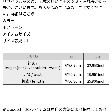
リサイクル品の為、記載の無い若干のシミ・汚れ等がある
場合がございます。あらかじめご了承の上ご注文くださ
い。詳細は
こちら
カラー
モノトーン
アイテムサイズ
サイズ表記：L
JP/ US
cm
inch
裄丈 /
約83.7cm
32.953inch
length(neck→shoulder→wrist)
身幅 / bust
約50.7cm
19.961inch
着丈 / length
約65.8cm
25.906inch
※closetchildのアイテムは独自の方法により採寸しており