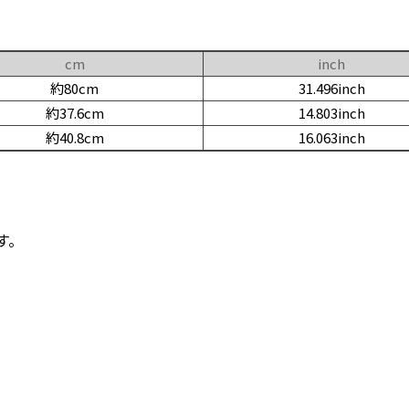
cm
inch
約80cm
31.496inch
約37.6cm
14.803inch
約40.8cm
16.063inch
す。