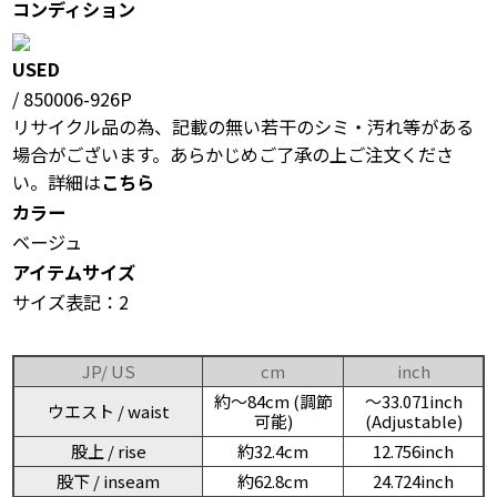
コンディション
USED
/ 850006-926P
リサイクル品の為、記載の無い若干のシミ・汚れ等がある
場合がございます。あらかじめご了承の上ご注文くださ
い。詳細は
こちら
カラー
ベージュ
アイテムサイズ
サイズ表記：2
JP/ US
cm
inch
約〜84cm (調節
〜33.071inch
ウエスト / waist
可能)
(Adjustable)
股上 / rise
約32.4cm
12.756inch
股下 / inseam
約62.8cm
24.724inch