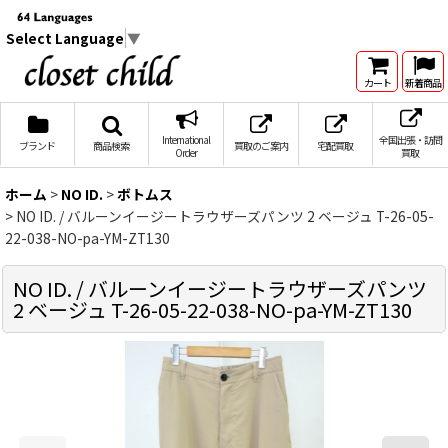
Select Language
▼
カート
新着商品
International
全国出張・訪問
ブランド
商品検索
買取のご案内
宅配買取
Order
買取
ホーム
>
NO ID.
>
ボトムス
>
NO ID. / バルーンイージートラウザーズパンツ 2 ベージュ T-26-05-
22-038-NO-pa-YM-ZT130
NO ID. / バルーンイージートラウザーズパンツ
2 ベージュ T-26-05-22-038-NO-pa-YM-ZT130