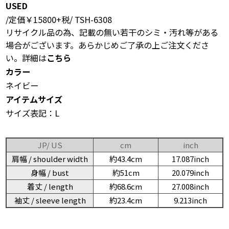
USED
/定価￥15800+税/ TSH-6308
リサイクル品の為、記載の無い若干のシミ・汚れ等がある
場合がございます。あらかじめご了承の上ご注文くださ
い。詳細は
こちら
カラー
ネイビー
アイテムサイズ
サイズ表記：L
JP/ US
cm
inch
肩幅 / shoulder width
約43.4cm
17.087inch
身幅 / bust
約51cm
20.079inch
着丈 / length
約68.6cm
27.008inch
袖丈 / sleeve length
約23.4cm
9.213inch