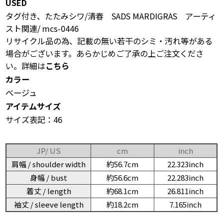
USED
タグ付き、たたみシワ/清春 SADS MARDIGRAS アーティ
スト関連/ mcs-0446
リサイクル品の為、記載の無い若干のシミ・汚れ等がある
場合がございます。あらかじめご了承の上ご注文くださ
い。詳細は
こちら
カラー
ベージュ
アイテムサイズ
サイズ表記：46
JP/ US
cm
inch
肩幅 / shoulder width
約56.7cm
22.323inch
身幅 / bust
約56.6cm
22.283inch
着丈 / length
約68.1cm
26.811inch
袖丈 / sleeve length
約18.2cm
7.165inch