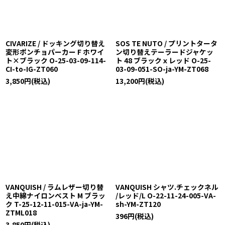
CIVARIZE / ドッキング切り替え
SOS TE NUTO / プリントタータ
変形ポンチョパーカー F ホワイ
ン切り替えテーラードジャケッ
ト×ブラック O-25-03-09-114-
ト 48 ブラックｘレッド O-25-
CI-to-IG-ZT060
03-09-051-SO-ja-YM-ZT068
3,850
円
(税込)
13,200
円
(税込)
VANQUISH / ラムレザー切り替
VANQUISH シャツ.チェックネル
え中綿ナイロンベスト M ブラッ
/レッド/L O-22-11-24-005-VA-
ク T-25-12-11-015-VA-ja-YM-
sh-YM-ZT120
ZTML018
396
円
(税込)
3,850
円
(税込)