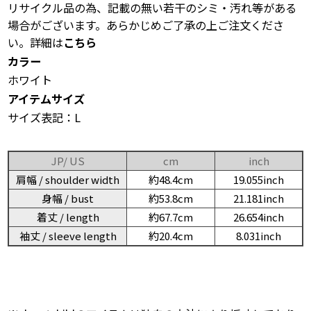
リサイクル品の為、記載の無い若干のシミ・汚れ等がある
場合がございます。あらかじめご了承の上ご注文くださ
い。詳細は
こちら
カラー
ホワイト
アイテムサイズ
サイズ表記：L
JP/ US
cm
inch
肩幅 / shoulder width
約48.4cm
19.055inch
身幅 / bust
約53.8cm
21.181inch
着丈 / length
約67.7cm
26.654inch
袖丈 / sleeve length
約20.4cm
8.031inch