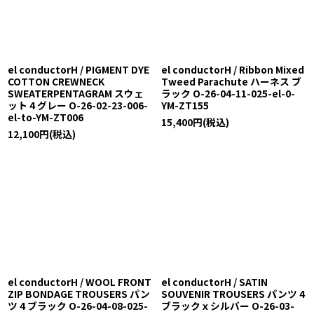
el conductorH / PIGMENT DYE
el conductorH / Ribbon Mixed
COTTON CREWNECK
Tweed Parachute ハーネス ブ
SWEATERPENTAGRAM スウェ
ラック O-26-04-11-025-el-0-
ット 4 グレー O-26-02-23-006-
YM-ZT155
el-to-YM-ZT006
15,400
円
(税込)
12,100
円
(税込)
el conductorH / WOOL FRONT
el conductorH / SATIN
ZIP BONDAGE TROUSERS パン
SOUVENIR TROUSERS パンツ 4
ツ 4 ブラック O-26-04-08-025-
ブラックｘシルバー O-26-03-