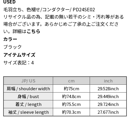
USED
毛羽立ち、色褪せ/コンダクター/ PD24SE02
リサイクル品の為、記載の無い若干のシミ・汚れ等がある
場合がございます。あらかじめご了承の上ご注文くださ
い。詳細は
こちら
カラー
ブラック
アイテムサイズ
サイズ表記：4
JP/ US
cm
inch
肩幅 / shoulder width
約75cm
29.528inch
身幅 / bust
約74.8cm
29.449inch
着丈 / length
約75.5cm
29.724inch
袖丈 / sleeve length
約70.3cm
27.677inch