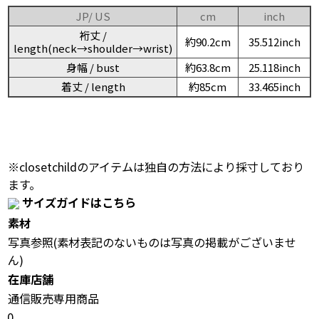
JP/ US
cm
inch
裄丈 /
約90.2cm
35.512inch
length(neck→shoulder→wrist)
身幅 / bust
約63.8cm
25.118inch
着丈 / length
約85cm
33.465inch
※closetchildのアイテムは独自の方法により採寸しており
ます。
サイズガイドはこちら
素材
写真参照(素材表記のないものは写真の掲載がございませ
ん)
在庫店舗
通信販売専用商品
0