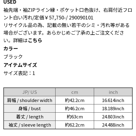
USED
袖先端・袖ZIPライン縁・ポケット口色抜け、右肩付近フロ
ント白い汚れ/定価￥57,750-/ 290090101
リサイクル品の為、記載の無い若干のシミ・汚れ等がある
場合がございます。あらかじめご了承の上ご注文くださ
い。詳細は
こちら
カラー
ブラック
アイテムサイズ
サイズ表記：1
JP/ US
cm
inch
肩幅 / shoulder width
約42.2cm
16.614inch
身幅 / bust
約46.2cm
18.189inch
着丈 / length
約63cm
24.803inch
袖丈 / sleeve length
約62.2cm
24.488inch