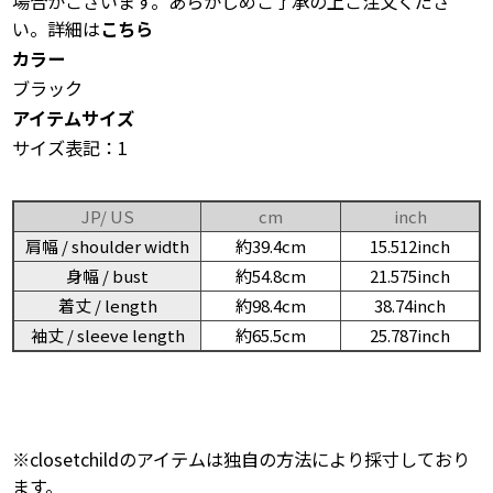
場合がございます。あらかじめご了承の上ご注文くださ
い。詳細は
こちら
カラー
ブラック
アイテムサイズ
サイズ表記：1
JP/ US
cm
inch
肩幅 / shoulder width
約39.4cm
15.512inch
身幅 / bust
約54.8cm
21.575inch
着丈 / length
約98.4cm
38.74inch
袖丈 / sleeve length
約65.5cm
25.787inch
※closetchildのアイテムは独自の方法により採寸しており
ます。