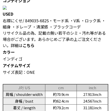
コンディション
USED
右襟にくせ/ 849035-682S・モード系 ・V系 ・ロック系 ・
細身 ・ドレープ ・清潔感 ・ブラックコーデ
リサイクル品の為、記載の無い若干のシミ・汚れ等がある
場合がございます。あらかじめご了承の上ご注文くださ
い。詳細は
こちら
カラー
インディゴ
アイテムサイズ
サイズ表記：ONE
JP/ US
cm
inch
肩幅 / shoulder width
約70.9cm
27.913inch
身幅 / bust
約62.4cm
24.567inch
着丈 / length
約79.2cm
31.181inch