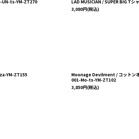
-UN-ts-YM-ZT270
LAD MUSICIAN / SUPER BIG T
3,080
円
(税込)
a-YM-ZT155
Moonage Devilment / コ
001-Mo-ts-YM-ZT102
3,850
円
(税込)