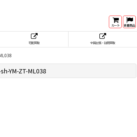
カート
新着商品
宅配買取
全国出張・訪問買取
L038
-YM-ZT-ML038