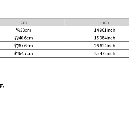
cm
inch
約38cm
14.961inch
約40.6cm
15.984inch
約67.6cm
26.614inch
約64.7cm
25.472inch
す。