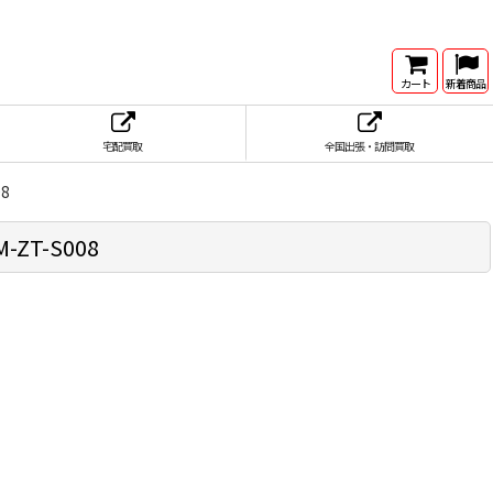
カート
新着商品
宅配買取
全国出張・訪問買取
08
-ZT-S008