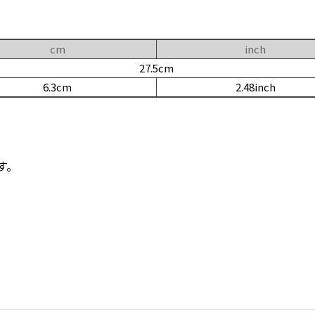
cm
inch
27.5cm
6.3cm
2.48inch
す。