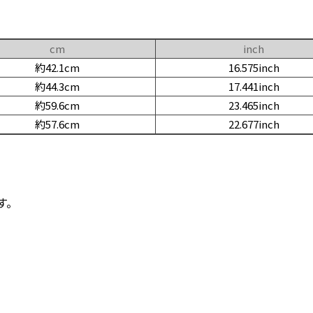
cm
inch
約42.1cm
16.575inch
約44.3cm
17.441inch
約59.6cm
23.465inch
約57.6cm
22.677inch
す。