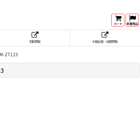
カート
新着商品
宅配買取
全国出張・訪問買取
-ZT123
3