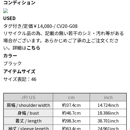
コンディション
USED
タグ付き/定価￥14,080-/ CV20-G08
リサイクル品の為、記載の無い若干のシミ・汚れ等がある
場合がございます。あらかじめご了承の上ご注文くださ
い。詳細は
こちら
カラー
ブラック
アイテムサイズ
サイズ表記：46
JP/ US
cm
inch
肩幅 / shoulder width
約37.4cm
14.724inch
身幅 / bust
約46.7cm
18.386inch
着丈 / length
約98.3cm
38.701inch
袖丈 / sleeve length
約63.4cm
24.961inch