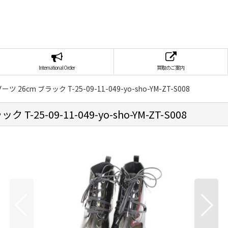
International Order
買取のご案内
26cm ブラック T-25-09-11-049-yo-sho-YM-ZT-S008
25-09-11-049-yo-sho-YM-ZT-S008