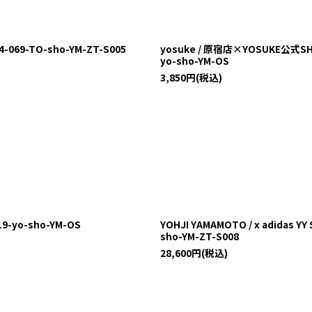
69-TO-sho-YM-ZT-S005
yosuke / 原宿店×YOSUKE公式S
yo-sho-YM-OS
3,850
円
(税込)
-yo-sho-YM-OS
YOHJI YAMAMOTO / x adidas
sho-YM-ZT-S008
28,600
円
(税込)