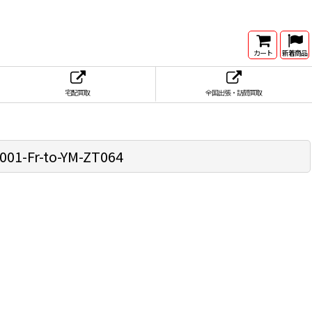
カート
新着商品
宅配買取
全国出張・訪問買取
Fr-to-YM-ZT064