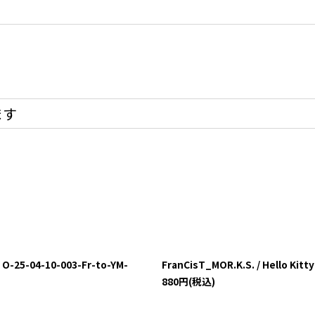
ます
-04-10-003-Fr-to-YM-
FranCisT_MOR.K.S. / Hello K
880
円
(税込)