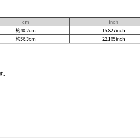
cm
inch
約40.2cm
15.827inch
約56.3cm
22.165inch
す。