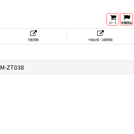
カート
新着商品
宅配買取
全国出張・訪問買取
M-ZT038