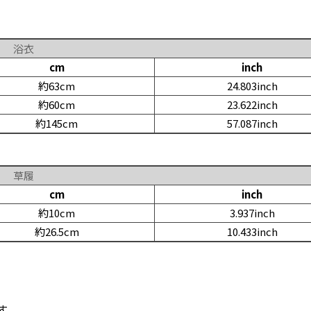
浴衣
cm
inch
約63cm
24.803inch
約60cm
23.622inch
約145cm
57.087inch
草履
cm
inch
約10cm
3.937inch
約26.5cm
10.433inch
す。