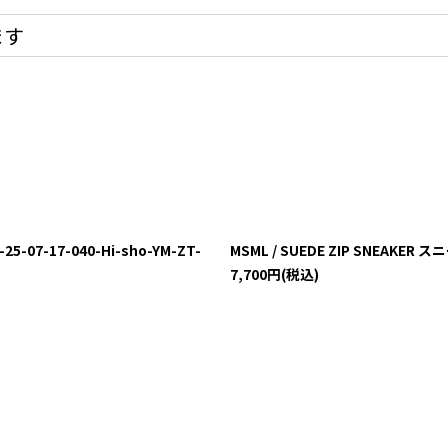
ます
07-17-040-Hi-sho-YM-ZT-
MSML / SUEDE ZIP SNEAKER ス
7,700
円
(税込)