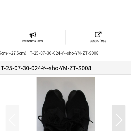
International Order
買取のご案内
m〜27.5cm） T-25-07-30-024-Y--sho-YM-ZT-S008
-07-30-024-Y--sho-YM-ZT-S008